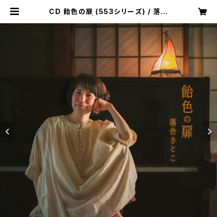
CD 飴色の扉 (553シリーズ) / 落合
さとこ | 猫髭うたたね舎