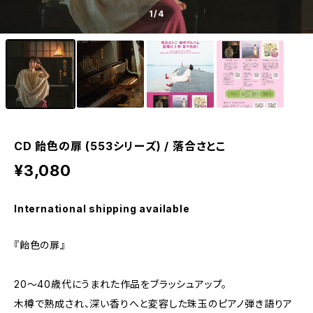
1
/4
CD 飴色の扉 (553シリーズ) / 落合さとこ
¥3,080
International shipping available
『飴色の扉』
20〜40歳代にうまれた作品をブラッシュアップ。
木樽で熟成され、深い香りへと変容した珠玉のピアノ弾き語りア