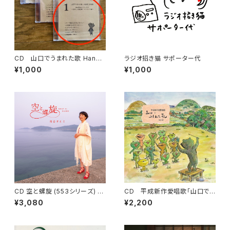
CD 山口でうまれた歌 Hand
ラジオ招き猫 サポーター代
Madeシリーズ #1 ~たのしい
¥1,000
¥1,000
お仕事・ファミリー編~
CD 空と螺旋 (553シリーズ) /
CD 平成新作愛唱歌「山口でう
落合さとこ
まれた歌 vol.2」 / 久保研二作
¥3,080
¥2,200
品集