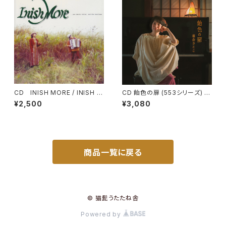
CD INISH MORE / INISH M
CD 飴色の扉 (553シリーズ) /
ORE
落合さとこ
¥2,500
¥3,080
商品一覧に戻る
© 猫髭うたたね舎
Powered by