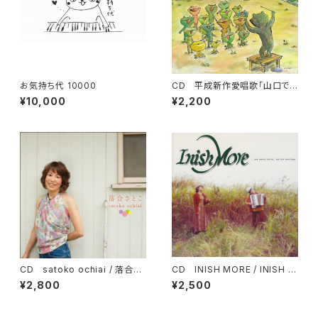
お気持ち代 10000
CD 平成新作愛唱歌「山口でう
まれた歌 vol.2」 / 久保研二作
¥10,000
¥2,200
品集
CD satoko ochiai / 落合さ
CD INISH MORE / INISH M
とこ
ORE
¥2,800
¥2,500