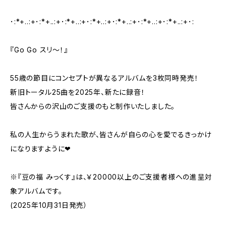
･:*+..:+･:*+..:+･:*+..:+･:*+..:+･:*+..:+･:*+..:+･:*+..:+･:
『Go Go スリ〜！』
55歳の節目にコンセプトが異なるアルバムを3枚同時発売！
新旧トータル25曲を2025年、新たに録音！
皆さんからの沢山のご支援のもと制作いたしました。
私の人生からうまれた歌が、皆さんが自らの心を愛でるきっかけ
になりますように❤︎
※『豆の福 みっくす』は、￥20000以上のご支援者様への進呈対
象アルバムです。
(2025年10月31日発売）