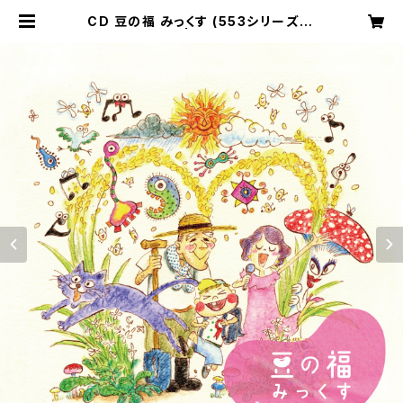
CD 豆の福 みっくす (553シリーズ) /
落合さとこ | 猫髭うたたね舎