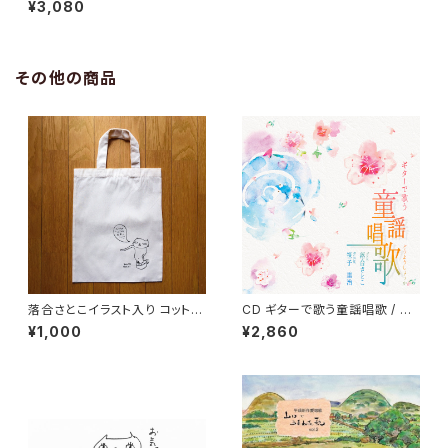
¥3,080
その他の商品
落合さとこイラスト入り コットン
CD ギターで歌う童謡唱歌 / 落
バック
合さとこ 笹子重治
¥1,000
¥2,860