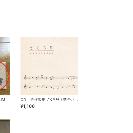
dMa
CD 合作歌集 さくら貝 / 落合さと
お仕
こ
¥1,100