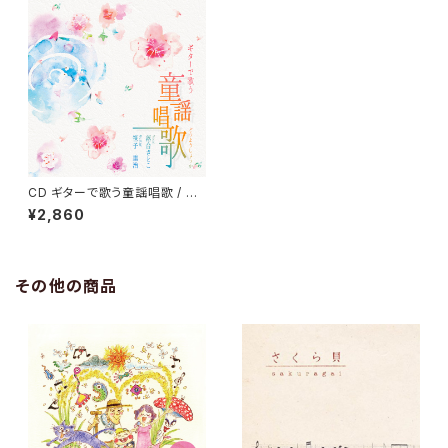
CD ギターで歌う童謡唱歌 / 落
合さとこ 笹子重治
¥2,860
その他の商品