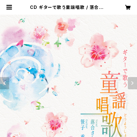
CD ギターで歌う童謡唱歌 / 落合さと
こ 笹子重治 | 猫髭うたたね舎