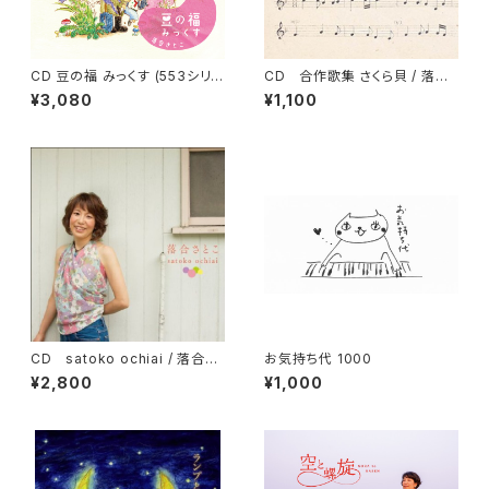
CD 豆の福 みっくす (553シリ
CD 合作歌集 さくら貝 / 落合
ーズ) / 落合さとこ
さとこ
¥3,080
¥1,100
CD satoko ochiai / 落合さ
お気持ち代 1000
とこ
¥2,800
¥1,000