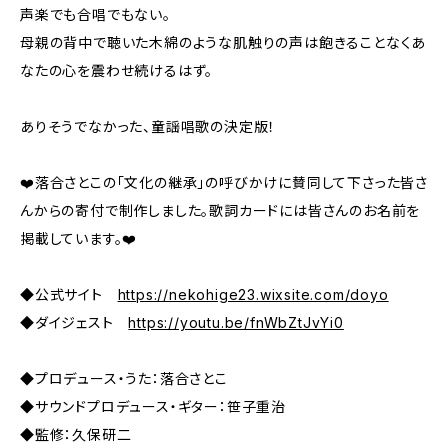
声楽でも合唱でもない。
母親の背中で聴いた木綿のような肌触りの声は飽きることなくあ
なたの心を震わせ続けるはず。
ありそうでなかった、童謡唱歌の決定版！
❤️落合さとこの「文化の継承」の呼びかけに賛同して下さった皆さ
んからの寄付で制作しました。歌詞カードには皆さんのお名前を
掲載しています。❤️
◆公式サイト
https://nekohige23.wixsite.com/doyo
◆ダイジェスト
https://youtu.be/fnWbZtJvYi0
◆プロデュース・うた：落合さとこ
◆サウンドプロデュース・ギター：笹子重治
◆監修：久保研二